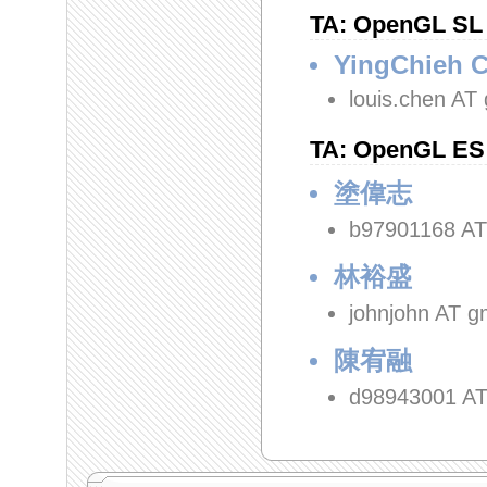
TA: OpenGL SL
YingChieh 
louis.chen AT
TA: OpenGL ES
塗偉志
b97901168 AT
林裕盛
johnjohn AT g
陳宥融
d98943001 AT