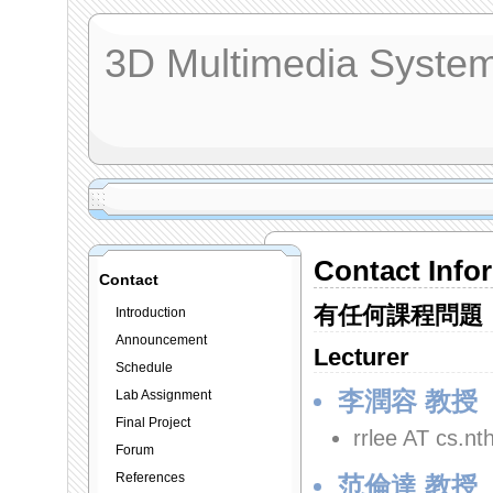
3D Multimedia System
Contact Info
Contact
有任何課程問題
Introduction
Announcement
Lecturer
Schedule
Lab Assignment
李潤容 教授
Final Project
rrlee AT cs.nt
Forum
References
范倫達 教授